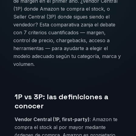
de margen en el primer año. ¿Vendor Central
(1P) donde Amazon te compra el stock, o
Seller Central (3P) donde sigues siendo el
vendedor? Esta comparativa zanja el debate
con 7 criterios cuantificados — margen,
control de precio, chargebacks, acceso a
herramientas — para ayudarte a elegir el
modelo adecuado según tu categoría, marca y
volumen.
1P vs 3P: las definiciones a
conocer
Vendor Central (1P, first-party)
: Amazon te
compra el stock al por mayor mediante
órdenes de compra. Amazon es propietario