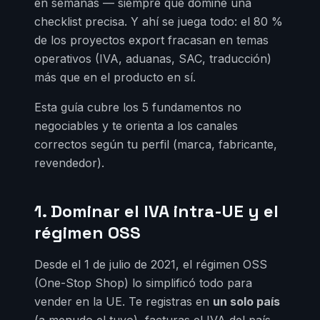
en semanas — siempre que domine una
checklist precisa. Y ahí se juega todo: el 80 %
de los proyectos export fracasan en temas
operativos (IVA, aduanas, SAC, traducción)
más que en el producto en sí.
Esta guía cubre los 5 fundamentos no
negociables y te orienta a los canales
correctos según tu perfil (marca, fabricante,
revendedor).
1. Dominar el IVA intra-UE y el
régimen OSS
Desde el 1 de julio de 2021, el régimen OSS
(One-Stop Shop) lo simplificó todo para
vender en la UE. Te registras en
un solo país
(a menudo el tuyo), facturas el IVA del país