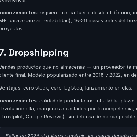
Inconvenientes
: requiere marca fuerte desde el día uno, 
M€ para alcanzar rentabilidad), 18-36 meses antes del bre
proyectos.
7. Dropshipping
Vendes productos que no almacenas — un proveedor (a me
cliente final. Modelo popularizado entre 2018 y 2022, en d
Ventajas
: cero stock, cero logística, lanzamiento en días.
Inconvenientes
: calidad de producto incontrolable, plazos
devolución alta, márgenes aplastados por la competencia, 
(Trustpilot, Google Reviews), sin defensa de marca posible.
Evitar en 2026 si quieres construir una marca duradera. 