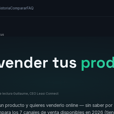
istoria
Comparar
FAQ
tus
vender tus
pro
e lectura
·
Guillaume, CEO Leasi Connect
 un producto y quieres venderlo online — sin saber po
para los 7 canales de venta disponibles en 2026 (tien