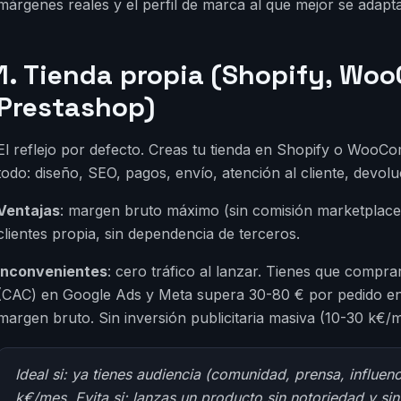
márgenes reales y el perfil de marca al que mejor se adapt
1. Tienda propia (Shopify, Wo
Prestashop)
El reflejo por defecto. Creas tu tienda en Shopify o Woo
todo: diseño, SEO, pagos, envío, atención al cliente, devolu
Ventajas
: margen bruto máximo (sin comisión marketplace),
clientes propia, sin dependencia de terceros.
Inconvenientes
: cero tráfico al lanzar. Tienes que comprar
(CAC) en Google Ads y Meta supera 30-80 € por pedido en
margen bruto. Sin inversión publicitaria masiva (10-30 k€/mes
Ideal si: ya tienes audiencia (comunidad, prensa, influe
k€/mes. Evita si: lanzas un producto sin notoriedad y sin