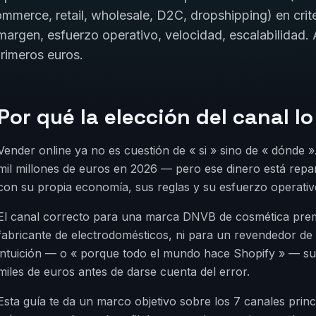
mmerce, retail, wholesale, D2C, dropshipping) en crit
argen, esfuerzo operativo, velocidad, escalabilidad. A
rimeros euros.
Por qué la elección del canal l
Vender online ya no es cuestión de « si » sino de « dónde
mil millones de euros en 2026 — pero ese dinero está repa
con su propia economía, sus reglas y su esfuerzo operativ
El canal correcto para una marca DNVB de cosmética prem
fabricante de electrodomésticos, ni para un revendedor de 
intuición — o « porque todo el mundo hace Shopify » — su
miles de euros antes de darse cuenta del error.
Esta guía te da un marco objetivo sobre los 7 canales princ