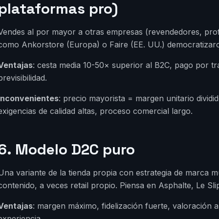
plataformas pro)
Vendes al por mayor a otras empresas (revendedores, profe
como Ankorstore (Europa) o Faire (EE. UU.) democratizar
Ventajas
: cesta media 10-50× superior al B2C, pago por t
previsibilidad.
Inconvenientes
: precio mayorista = margen unitario dividid
exigencias de calidad altas, proceso comercial largo.
6. Modelo D2C puro
Una variante de la tienda propia con estrategia de marca mu
contenido, a veces retail propio. Piensa en Asphalte, Le Sli
Ventajas
: margen máximo, fidelización fuerte, valoración a
experiencia.