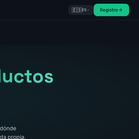
🇪🇸
Registro
ES
ductos
r dónde
da propia,