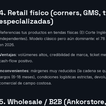
4. Retail físico (corners, GMS, 
especializadas)
Referencias tus productos en tiendas físicas (El Corte Ing
independientes). Modelo clásico pero aún dominante: el 78
en 2026.
Ventajas
: volúmenes altos, credibilidad de marca, ticket 
cash-flow positivo.
Inconvenientes
: márgenes muy reducidos (la cadena se qu
largos (6-18 meses), condiciones logísticas estrictas, devo
comercial de campo costosa.
5. Wholesale / B2B (Ankorstore,