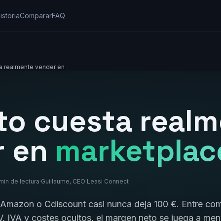
istoria
Comparar
FAQ
a realmente vender en
o cuesta realm
r en
marketplac
min de lectura
·
Guillaume, CEO Leasi Connect
Amazon o Cdiscount casi nunca deja 100 €. Entre comi
V, IVA y costes ocultos, el margen neto se juega a me