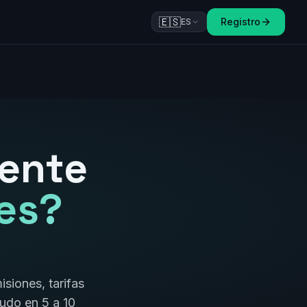
🇪🇸
Registro
ES
ente
es?
siones, tarifas
nudo en 5 a 10