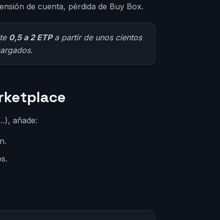
nsión de cuenta, pérdida de Buy Box.
nte
0,5 a 2 ETP
a partir de unos cientos
cargados.
rketplace
…), añade:
n.
s.