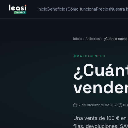
Inicio
Beneficios
Cómo funciona
Precios
Nuestra h
Inicio
Artículos
¿Cuánto cuest
MARGEN NETO
¿Cuánt
vende
12 de diciembre de 2025
13 
Una venta de 100 € en 
fijas, devoluciones, SA