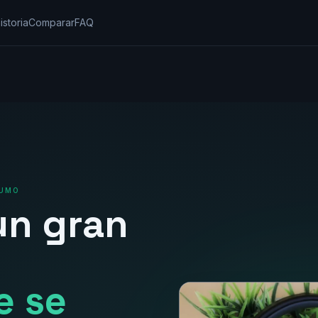
istoria
Comparar
FAQ
SUMO
un gran
e se