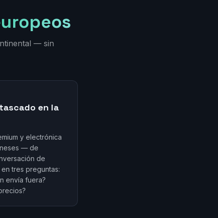
europeos
tinental — sin
tascado en la
emium y electrónica
aneses — de
onversación de
en tres preguntas:
n envía fuera?
precios?