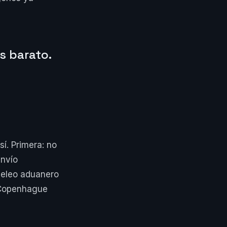
s barato.
í. Primera: no
envío
peleo aduanero
 Copenhague