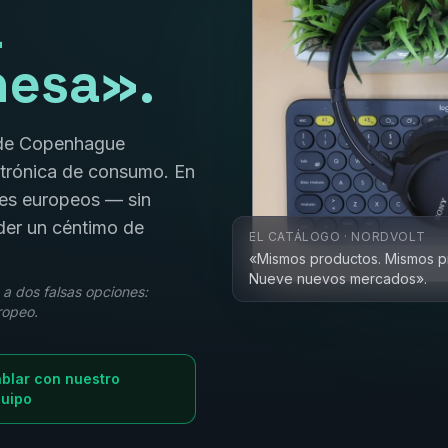
a
nesa».
r de Copenhague
ctrónica de consumo. En
ses europeos — sin
der un céntimo de
EL CATÁLOGO · NORDVOLT
«Mismos productos. Mismos p
Nueve nuevos mercados».
 a dos falsas opciones:
ropeo.
blar con nuestro
uipo