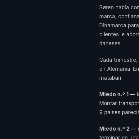
Søren había con
marca, confianz
Dinamarca para
clientes le ado
daneses.
Cada trimestre,
en Alemania. En
mataban.
Miedo n.º 1 — l
Montar transpor
9 países parecí
Miedo n.º 2 —
terminar en un