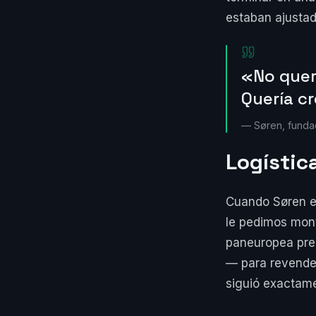
estaban ajustado
«No querí
Quería cr
— Søren, funda
Logístic
Cuando Søren en
le pedimos mont
paneuropea pre
— para revende
siguió exactame