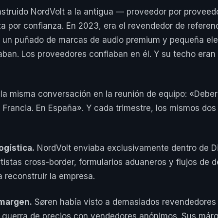
struido NordVolt a la antigua — proveedor por proveed
a por confianza. En 2023, era el revendedor de referen
 un puñado de marcas de audio premium y pequeña elec
raban. Los proveedores confiaban en él. Y su techo eran
 la misma conversación en la reunión de equipo: «Debe
 Francia. En España». Y cada trimestre, los mismos dos
ogística.
NordVolt enviaba exclusivamente dentro de D
tistas cross-border, formularios aduaneros y flujos de 
a reconstruir la empresa.
 margen.
Søren había visto a demasiados revendedores 
a guerra de precios con vendedores anónimos. Sus már