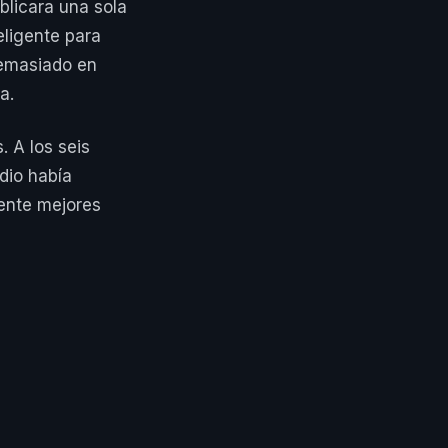
blicara una sola
eligente para
demasiado en
a.
 A los seis
dio había
ente mejores