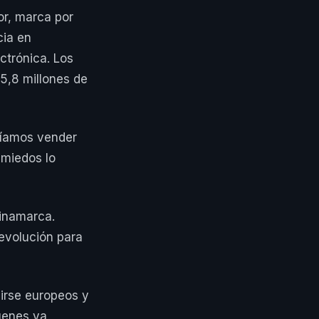
or, marca por
cia en
trónica. Los
 5,8 millones de
ríamos vender
 miedos lo
inamarca.
devolución para
irse europeos y
genes ya