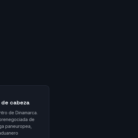
r de cabeza
ntro de Dinamarca.
 prenegociada de
ega paneuropea,
aduanero