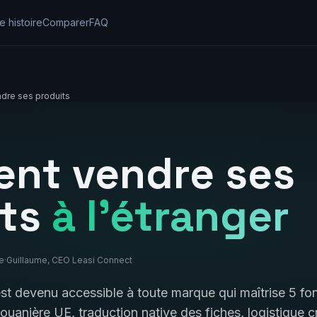
e histoire
Comparer
FAQ
re ses produits
nt vendre ses
its
à l'étranger
re
·
Guillaume, CEO Leasi Connect
t devenu accessible à toute marque qui maîtrise 5 f
uanière UE, traduction native des fiches, logistique c