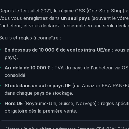
Depuis le 1er juillet 2021, le régime OSS (One-Stop Shop) a
Vous vous enregistrez dans
un seul pays
(souvent le vôtre
l'acheteur, et vous déclarez l'ensemble en une seule déclara
Seuils et règles à connaître :
En dessous de 10 000 € de ventes intra-UE/an
: vous a
pays).
Au-delà de 10 000 €
: TVA du pays de l'acheteur via OSS
consolidé.
Stock dans un autre pays UE
(ex. Amazon FBA PAN-EU)
dans chaque pays de stockage.
Hors UE
(Royaume-Uni, Suisse, Norvège) : règles spécif
obligatoire dès la première vente.
L'erreur la plus chère : démarrer Amazon FBA PAN-EU san