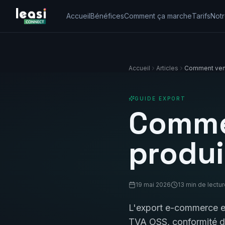
Accueil
Bénéfices
Comment ça marche
Tarifs
Notr
Accueil
Articles
Comment vend
GUIDE EXPORT
Comme
produ
19 mai 2026
13 min de lectu
L'export e-commerce es
TVA OSS, conformité do