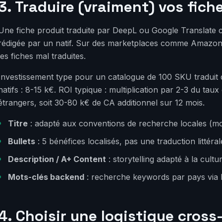
3. Traduire (vraiment) vos fich
Une fiche produit traduite par DeepL ou Google Translate 
rédigée par un natif. Sur des marketplaces comme Amazon 
les fiches mal traduites.
Investissement type pour un catalogue de 100 SKU traduit 
natifs : 8-15 k€. ROI typique : multiplication par 2-3 du ta
étrangers, soit 30-80 k€ de CA additionnel sur 12 mois.
Titre
: adapté aux conventions de recherche locales (mot
Bullets
: 5 bénéfices localisés, pas une traduction littéral
Description / A+ Content
: storytelling adapté à la cultu
Mots-clés backend
: recherche keywords par pays via H
4. Choisir une logistique cros