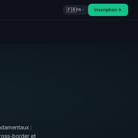
🇫🇷
Inscription
FR
ondamentaux :
ross-border et